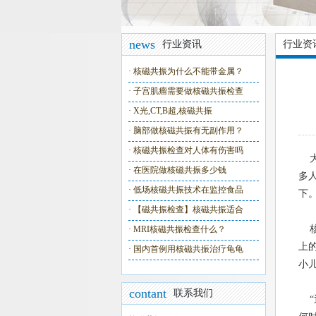
news
行业资讯
行业资
·
核磁共振为什么不能带金属？
·
子宫肌瘤需要做核磁共振检查
·
X光,CT,B超,核磁共振
·
脑部做核磁共振有无副作用？
·
核磁共振检查对人体有伤害吗
大
·
在医院做核磁共振多少钱
多
·
低场核磁共振技术在监控食品
下
·
【磁共振检查】核磁共振适合
核
·
MRI核磁共振检查什么？
上
·
国内首例用核磁共振治疗龟龟
小
contant
联系我们
“