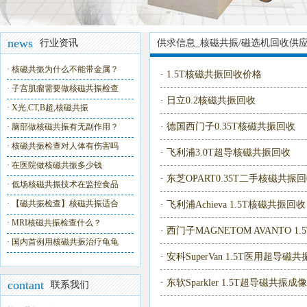
news
行业资讯
供求信息_核磁共振/磁选机回收供
·
核磁共振为什么不能带金属？
·
1.5T核磁共振回收价格
·
子宫肌瘤需要做核磁共振检查
·
日立0.2核磁共振回收
·
X光,CT,B超,核磁共振
·
德国西门子0.35T核磁共振回收
·
脑部做核磁共振有无副作用？
·
核磁共振检查对人体有伤害吗
·
飞利浦3.0T超导核磁共振回收
·
在医院做核磁共振多少钱
·
东芝OPART0.35T二手核磁共振
·
低场核磁共振技术在监控食品
·
【磁共振检查】核磁共振适合
·
飞利浦Achieva 1.5T核磁共振回收
·
MRI核磁共振检查什么？
·
西门子MAGNETOM AVANTO 
·
国内首例用核磁共振治疗龟龟
·
安科SuperVan 1.5T医用超导
·
东软Sparkler 1.5T超导磁共振成
contant
联系我们