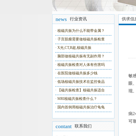
news
行业资讯
供求信
·
核磁共振为什么不能带金属？
·
子宫肌瘤需要做核磁共振检查
·
X光,CT,B超,核磁共振
·
脑部做核磁共振有无副作用？
·
核磁共振检查对人体有伤害吗
德
·
在医院做核磁共振多少钱
敏
·
低场核磁共振技术在监控食品
眼
·
【磁共振检查】核磁共振适合
现
·
MRI核磁共振检查什么？
该
·
国内首例用核磁共振治疗龟龟
病
可
contant
联系我们