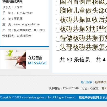
·
国内首例用核磁
核磁共振收购网
联系人：王先生
·
脑瘫儿童做头部
手 机：、17745775519
·
核磁共振回收后
地 址：石家庄
主 页：www.hecigongzhen.cn
·
核磁共振对那些
主 营：核磁共振回收、废旧医疗
设备回收、磁选机回收
·
得做核磁共振有
·
头部核磁共振怎
共
60
条信息 共
4
热门搜索：
核磁共振
联系电话：17745775519 地址：石家庄
冀IC
Copyright © 2013 www.hecigongzhen.cn Inc.All Rights Reserved.
核磁共振收购网
版权