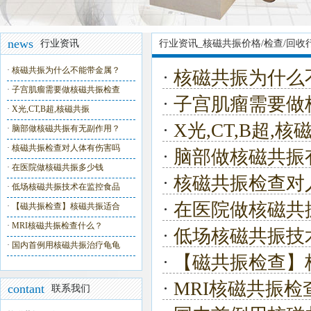
news
行业资讯
行业资讯_核磁共振价格/检查/回收
·
核磁共振为什么不能带金属？
·
核磁共振为什么
·
子宫肌瘤需要做核磁共振检查
·
子宫肌瘤需要做
·
X光,CT,B超,核磁共振
·
X光,CT,B超
·
脑部做核磁共振有无副作用？
·
核磁共振检查对人体有伤害吗
·
脑部做核磁共振
·
在医院做核磁共振多少钱
·
核磁共振检查对
·
低场核磁共振技术在监控食品
·
在医院做核磁共
·
【磁共振检查】核磁共振适合
·
MRI核磁共振检查什么？
·
低场核磁共振技
·
国内首例用核磁共振治疗龟龟
·
【磁共振检查】
·
MRI核磁共振检
contant
联系我们