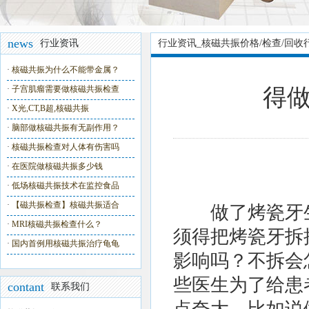
news
行业资讯
行业资讯_核磁共振价格/检查/回收
·
核磁共振为什么不能带金属？
·
子宫肌瘤需要做核磁共振检查
得
·
X光,CT,B超,核磁共振
·
脑部做核磁共振有无副作用？
·
核磁共振检查对人体有伤害吗
·
在医院做核磁共振多少钱
·
低场核磁共振技术在监控食品
·
【磁共振检查】核磁共振适合
做了烤瓷牙生
·
MRI核磁共振检查什么？
须得把烤瓷牙拆
·
国内首例用核磁共振治疗龟龟
影响吗？不拆会
些医生为了给患
contant
联系我们