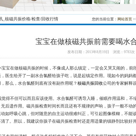
讯_核磁共振价格/检查/回收行情
您的当前位置：
网站首页
>
宝宝在做核磁共振前需要喝水
发布日期：2013年8月19日 浏览：9783次
宝宝在做核磁共振的时候，不像成人那么镇定，一定会又哭又闹的，前段
振，医生给开了一副水合氯醛给孩子吃，说是起镇定作用。现如今的妈妈
用，那么，水合氯醛到底有没有副作用呢？
核磁共振回收
公司的专家解释
觉得不但可以而且应该使用。水合氯醛可诱导入睡，催眠作用温和，不缩
，无后遗作用。磁共振检查时间长而且还有不规律的声响，孩子一般不动
运动如呼吸心跳，但对随意的自主运动很难纠正，可引起图像模糊，不能
不清了。所以，我建议你孩子在磁共振检查时还是用适量的镇静剂比较好