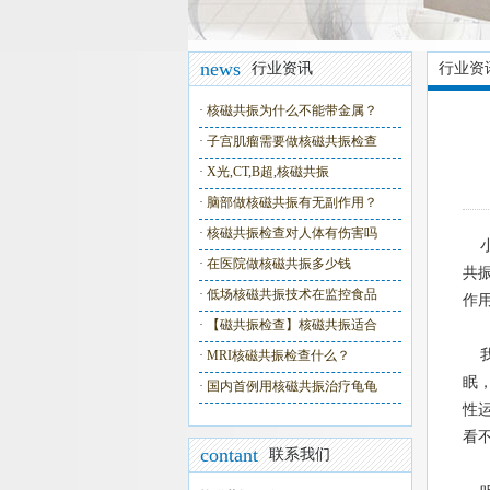
news
行业资讯
行业资
·
核磁共振为什么不能带金属？
·
子宫肌瘤需要做核磁共振检查
·
X光,CT,B超,核磁共振
·
脑部做核磁共振有无副作用？
·
核磁共振检查对人体有伤害吗
小
·
在医院做核磁共振多少钱
共
·
低场核磁共振技术在监控食品
作
·
【磁共振检查】核磁共振适合
我
·
MRI核磁共振检查什么？
眠
·
国内首例用核磁共振治疗龟龟
性
看
contant
联系我们