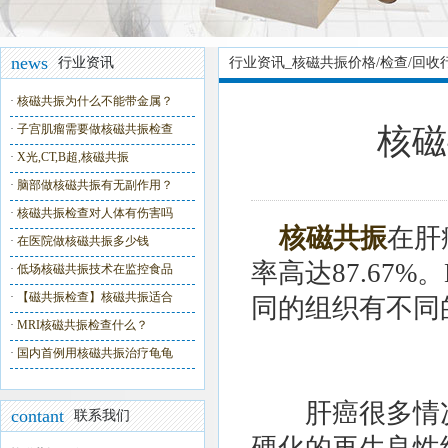
news
行业资讯
行业资讯_核磁共振价格/检查/回收
·
核磁共振为什么不能带金属？
·
子宫肌瘤需要做核磁共振检查
核磁
·
X光,CT,B超,核磁共振
·
脑部做核磁共振有无副作用？
·
核磁共振检查对人体有伤害吗
核磁共振
在肝
·
在医院做核磁共振多少钱
率高达87.67
·
低场核磁共振技术在监控食品
·
【磁共振检查】核磁共振适合
同的组织有不同
·
MRI核磁共振检查什么？
·
国内首例用核磁共振治疗龟龟
肝癌很多情况
contant
联系我们