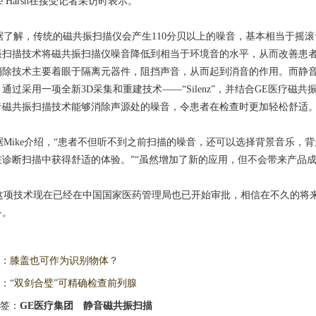
ke Harsh在接受记者采访时表示。
了解，传统的磁共振扫描仪会产生110分贝以上的噪音，基本相当于摇滚
振扫描技术将磁共振扫描仪噪音降低到相当于环境音的水平，从而改善患
消除技术主要着眼于隔离元器件，阻挡声音，从而起到消音的作用。而静
。通过采用一项全新3D采集和重建技术——“Silenz”，并结合GE医疗
音磁共振扫描技术能够消除声源处的噪音，令患者在检查时更加轻松舒适
Mike介绍，“患者不但听不到之前扫描的噪音，还可以选择背景音乐，
在诊断扫描中获得舒适的体验。”“虽然增加了新的应用，但不会带来产品成
项技术现在已经在中国国家医药管理局也已开始审批，相信在不久的将来
备。
：
膝盖也可作为识别物体？
：
“双剑合璧”可精确检查前列腺
签：
GE医疗集团
静音磁共振扫描