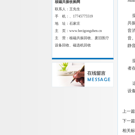
Mi
核磁共振收购网
联系人：王先生
据
手 机：、17745775519
共
地 址：石家庄
音
主 页：www.hecigongzhen.cn
主 营：核磁共振回收、废旧医疗
音
设备回收、磁选机回收
静
据
者
这
设
上一篇
下一篇
相关标