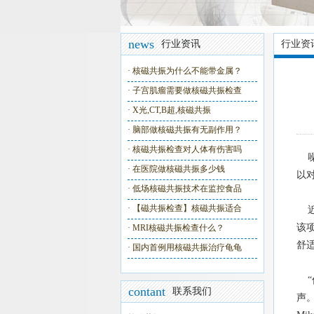
news
行业资讯
行业资
·
核磁共振为什么不能带金属？
·
子宫肌瘤需要做核磁共振检查
·
X光,CT,B超,核磁共振
·
脑部做核磁共振有无副作用？
·
核磁共振检查对人体有伤害吗
噪
·
在医院做核磁共振多少钱
以
·
低场核磁共振技术在监控食品
·
【磁共振检查】核磁共振适合
近
该
·
MRI核磁共振检查什么？
舒
·
国内首例用核磁共振治疗龟龟
“
contant
联系我们
声