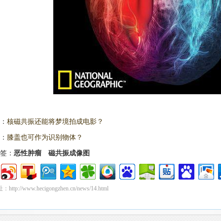
：
核磁共振还能将梦境拍成电影？
：
膝盖也可作为识别物体？
签：
恶性肿瘤
磁共振成像图
tp://www.hecigongzhen.cn/news/14.html