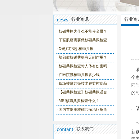
news
行业资讯
行业资
·
核磁共振为什么不能带金属？
·
子宫肌瘤需要做核磁共振检查
·
X光,CT,B超,核磁共振
·
脑部做核磁共振有无副作用？
·
核磁共振检查对人体有伤害吗
看
·
在医院做核磁共振多少钱
个
·
低场核磁共振技术在监控食品
同
·
【磁共振检查】核磁共振适合
的
·
MRI核磁共振检查什么？
.
·
国内首例用核磁共振治疗龟龟
“
contant
联系我们
新