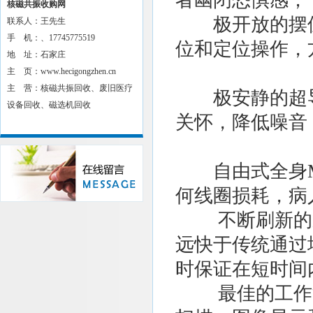
者幽闭恐惧感；
核磁共振收购网
极开放的摆位
联系人：王先生
手 机：、17745775519
位和定位操作，
地 址：石家庄
主 页：www.hecigongzhen.cn
主 营：核磁共振回收、废旧医疗
极安静的超导系
设备回收、磁选机回收
关怀，降低噪音
自由式全身M
何线圈损耗，病
不断刷新的采集
远快于传统通过
时保证在短时间
最佳的工作流