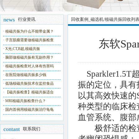
news
行业资讯
回收案例_磁选机/核磁共振回收列
·
核磁共振为什么不能带金属？
·
子宫肌瘤需要做核磁共振检查
东软Spa
·
X光,CT,B超,核磁共振
·
脑部做核磁共振有无副作用？
·
核磁共振检查对人体有伤害吗
Sparkler
·
在医院做核磁共振多少钱
振的定位，具有
·
低场核磁共振技术在监控食品
·
【磁共振检查】核磁共振适合
以其高效快速的
·
MRI核磁共振检查什么？
种类型的临床检
·
国内首例用核磁共振治疗龟龟
血管系统、腹部
极舒适的检查
contant
联系我们